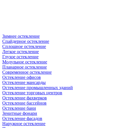
Зимнее остекление
Спайдерное остекление
Сплошное остекление
Легкое остекление
Глухое остекление
Модульное остекление
Планарное остекление
Современное остекление
Остекление офисов
Остекление мансарды
Остекление промышленных зданий
Остекление торговых центров
Остекление фахверков
Остекление бассейнов
Остекление бани
Зенитные фонари
Остекление фасадов
Наружное остекление