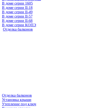
В доме серии 1605
В доме серии II-18
В доме серии II-49
В доме серии II-57
В доме серии II-68
В доме серии КОПЭ
Отделка балконов
Отделка балконов
Установка крыши
Утепление под ключ