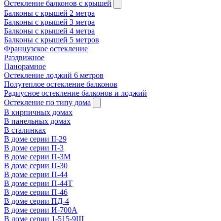
Остекление балконов с крышей
Балконы с крышей 2 метра
Балконы с крышей 3 метра
Балконы с крышей 4 метра
Балконы с крышей 5 метров
Французское остекление
Раздвижное
Панорамное
Остекление лоджий 6 метров
Полутеплое остекление балконов
Радиусное остекление балконов и лоджий
Остекление по типу дома
В кирпичных домах
В панельных домах
В сталинках
В доме серии II-29
В доме серии П-3
В доме серии П-3М
В доме серии П-30
В доме серии П-44
В доме серии П-44Т
В доме серии П-46
В доме серии ПД-4
В доме серии И-700А
В доме серии 1-515-9Ш