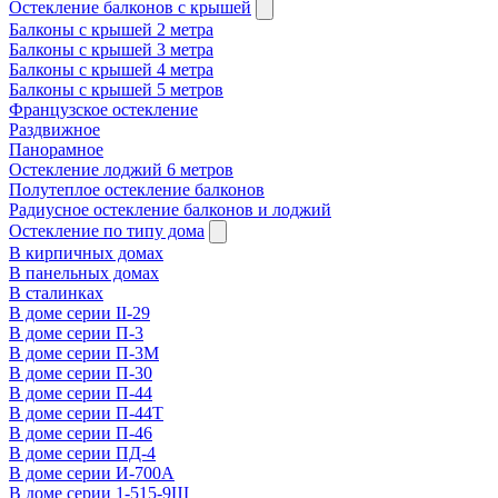
Остекление балконов с крышей
Балконы с крышей 2 метра
Балконы с крышей 3 метра
Балконы с крышей 4 метра
Балконы с крышей 5 метров
Французское остекление
Раздвижное
Панорамное
Остекление лоджий 6 метров
Полутеплое остекление балконов
Радиусное остекление балконов и лоджий
Остекление по типу дома
В кирпичных домах
В панельных домах
В сталинках
В доме серии II-29
В доме серии П-3
В доме серии П-3М
В доме серии П-30
В доме серии П-44
В доме серии П-44Т
В доме серии П-46
В доме серии ПД-4
В доме серии И-700А
В доме серии 1-515-9Ш