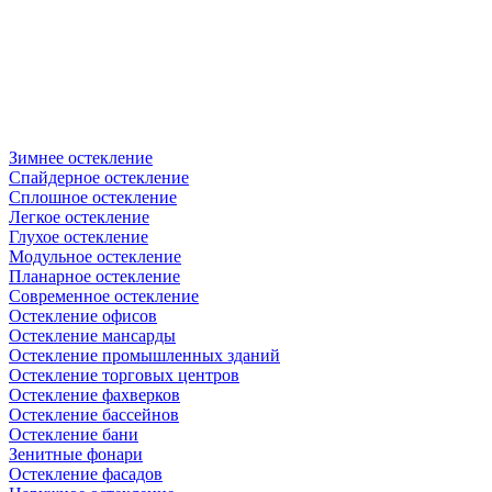
Зимнее остекление
Спайдерное остекление
Сплошное остекление
Легкое остекление
Глухое остекление
Модульное остекление
Планарное остекление
Современное остекление
Остекление офисов
Остекление мансарды
Остекление промышленных зданий
Остекление торговых центров
Остекление фахверков
Остекление бассейнов
Остекление бани
Зенитные фонари
Остекление фасадов