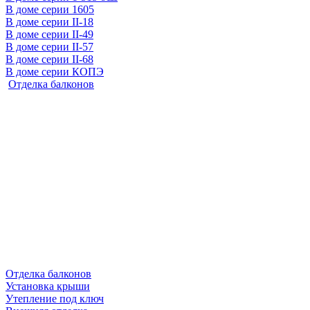
В доме серии 1605
В доме серии II-18
В доме серии II-49
В доме серии II-57
В доме серии II-68
В доме серии КОПЭ
Отделка балконов
Отделка балконов
Установка крыши
Утепление под ключ