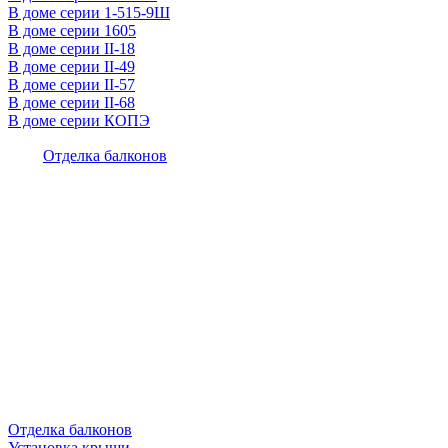
В доме серии 1-515-9Ш
В доме серии 1605
В доме серии II-18
В доме серии II-49
В доме серии II-57
В доме серии II-68
В доме серии КОПЭ
Отделка балконов
Отделка балконов
Установка крыши