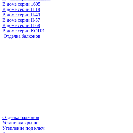
В доме серии 1605
В доме серии II-18
В доме серии II-49
В доме серии II-57
В доме серии II-68
В доме серии КОПЭ
Отделка балконов
Отделка балконов
Установка крыши
Утепление под ключ