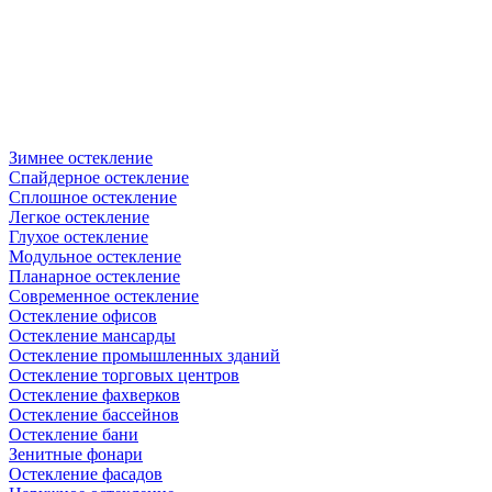
Зимнее остекление
Спайдерное остекление
Сплошное остекление
Легкое остекление
Глухое остекление
Модульное остекление
Планарное остекление
Современное остекление
Остекление офисов
Остекление мансарды
Остекление промышленных зданий
Остекление торговых центров
Остекление фахверков
Остекление бассейнов
Остекление бани
Зенитные фонари
Остекление фасадов