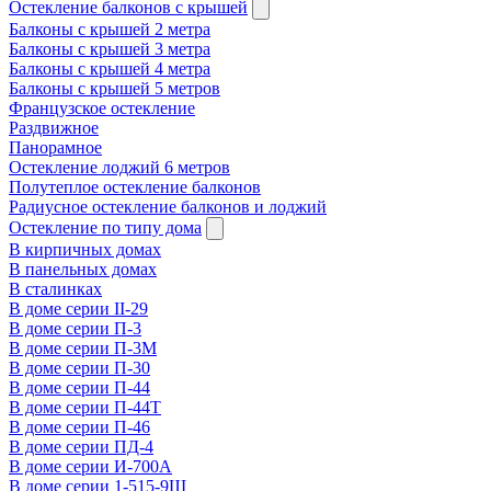
Остекление балконов с крышей
Балконы с крышей 2 метра
Балконы с крышей 3 метра
Балконы с крышей 4 метра
Балконы с крышей 5 метров
Французское остекление
Раздвижное
Панорамное
Остекление лоджий 6 метров
Полутеплое остекление балконов
Радиусное остекление балконов и лоджий
Остекление по типу дома
В кирпичных домах
В панельных домах
В сталинках
В доме серии II-29
В доме серии П-3
В доме серии П-3М
В доме серии П-30
В доме серии П-44
В доме серии П-44Т
В доме серии П-46
В доме серии ПД-4
В доме серии И-700А
В доме серии 1-515-9Ш