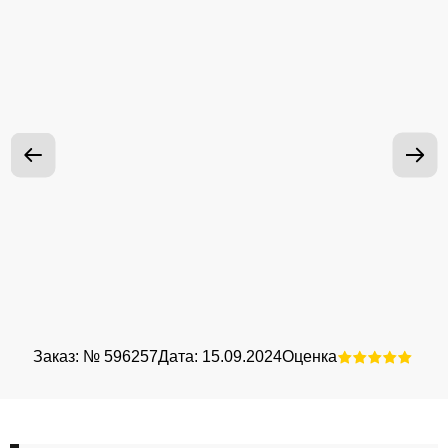
Заказ: № 596257
Дата: 15.09.2024
Оценка
Зак