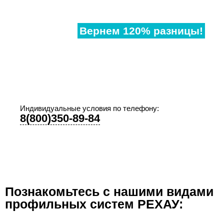
Нашли
дешевле?
Вернем 120% разницы!
Если наши аналогичные окна в другом месте,
дешевле чем у нас, предоставьте договор и мы
предоставим Вам супер-скидку!
Индивидуальные условия по телефону:
8(800)350-89-84
Познакомьтесь с нашими видами
профильных систем РЕХАУ: