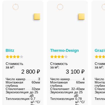
Blitz
Thermo-Design
Graz
Стоимость
Стоимость
Стоим
за м²:
за м²:
за м²:
2 800 ₽
3 100 ₽
Число камер
3
Число камер
4
Число
Монтажная
60мм
Монтажная
60мм
Монта
глубина
глубина
глуби
Стеклопакет
32мм
Стеклопакет
32-40мм
Стекл
Звукоизоляция
до 25
Звукоизоляция
до 25
Звуко
дБ
дБ
Теплоизоляция
0,7
Теплоизоляция
0,78
Тепло
м²·°C/
м²·°C/