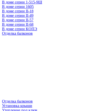
В доме серии 1-515-9Ш
В доме серии 1605
В доме серии II-18
В доме серии II-49
В доме серии II-57
В доме серии II-68
В доме серии КОПЭ
Отделка балконов
Отделка балконов
Установка крыши
Утепление под ключ