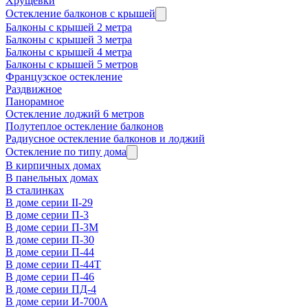
Хрущевки
Остекление балконов с крышей
Балконы с крышей 2 метра
Балконы с крышей 3 метра
Балконы с крышей 4 метра
Балконы с крышей 5 метров
Французское остекление
Раздвижное
Панорамное
Остекление лоджий 6 метров
Полутеплое остекление балконов
Радиусное остекление балконов и лоджий
Остекление по типу дома
В кирпичных домах
В панельных домах
В сталинках
В доме серии II-29
В доме серии П-3
В доме серии П-3М
В доме серии П-30
В доме серии П-44
В доме серии П-44Т
В доме серии П-46
В доме серии ПД-4
В доме серии И-700А