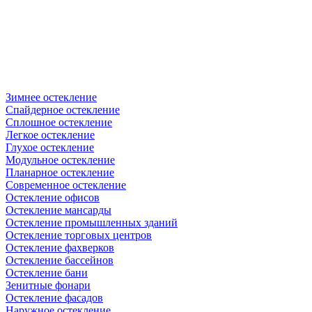
Зимнее остекление
Спайдерное остекление
Сплошное остекление
Легкое остекление
Глухое остекление
Модульное остекление
Планарное остекление
Современное остекление
Остекление офисов
Остекление мансарды
Остекление промышленных зданий
Остекление торговых центров
Остекление фахверков
Остекление бассейнов
Остекление бани
Зенитные фонари
Остекление фасадов
Наружное остекление