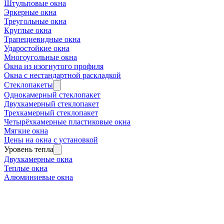
Штульповые окна
Эркерные окна
Треугольные окна
Круглые окна
Трапециевидные окна
Ударостойкие окна
Многоугольные окна
Окна из изогнутого профиля
Окна с нестандартной раскладкой
Стеклопакеты
Однокамерный стеклопакет
Двухкамерный стеклопакет
Трехкамерный стеклопакет
Четырёхкамерные пластиковые окна
Мягкие окна
Цены на окна с установкой
Уровень тепла
Двухкамерные окна
Теплые окна
Алюминиевые окна