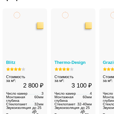
Blitz
Thermo-Design
Graz
Стоимость
Стоимость
Стоим
за м²:
за м²:
за м²:
2 800 ₽
3 100 ₽
Число камер
3
Число камер
4
Число
Монтажная
60мм
Монтажная
60мм
Монта
глубина
глубина
глуби
Стеклопакет
32мм
Стеклопакет
32-40мм
Стекл
Звукоизоляция
до 25
Звукоизоляция
до 25
Звуко
дБ
дБ