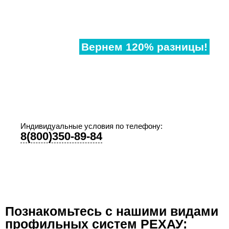
Нашли
дешевле?
Вернем 120% разницы!
Если наши аналогичные окна в другом месте,
дешевле чем у нас, предоставьте договор и мы
предоставим Вам супер-скидку!
Индивидуальные условия по телефону:
8(800)350-89-84
Познакомьтесь с нашими видами
профильных систем РЕХАУ: