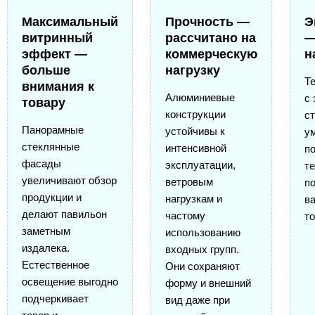
Максимальный
Прочность —
Э
витринный
рассчитано на
—
эффект —
коммерческую
н
больше
нагрузку
Т
внимания к
Алюминиевые
с
товару
конструкции
с
Панорамные
устойчивы к
у
стеклянные
интенсивной
п
фасады
эксплуатации,
т
увеличивают обзор
ветровым
п
продукции и
нагрузкам и
в
делают павильон
частому
то
заметным
использованию
издалека.
входных групп.
Естественное
Они сохраняют
освещение выгодно
форму и внешний
подчеркивает
вид даже при