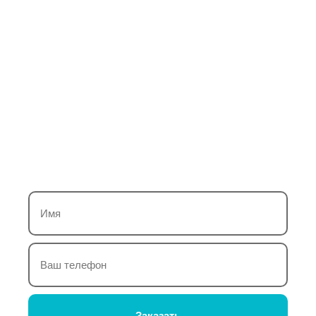
алюминиевого
остекления магазина
Оставьте заявку — и мы бесплатно подготовим
точный расчёт стоимости алюминиевого остекления
магазина с учётом ваших размеров, пожеланий и
условий установки. Подберём оптимальную
конфигурацию, проконсультируем по вариантам и
срокам монтажа.
Заказать