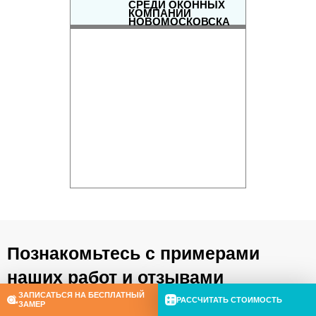
СРЕДИ ОКОННЫХ
КОМПАНИЙ
НОВОМОСКОВСКА
РЕЙТИНГ ОКОННЫХ
КОМПАНИЙ
Познакомьтесь с примерами
наших работ и отзывами
ЗАПИСАТЬСЯ НА БЕСПЛАТНЫЙ
довольных клиентов
РАССЧИТАТЬ СТОИМОСТЬ
ЗАМЕР